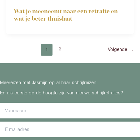
Wat je meeneemt naar een retraite en
wat je beter thuislaat
1
2
Volgende
→
Meereizen met Jasmijn op al haar schrijfreizen
En als eerste op de hoogte zijn van nieuwe schrijfretraites?