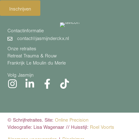
Inschrijven
Contactinformatie
contact@jasmijnderckx.nl
Onze retraites
Retreat Trauma & Rouw
Frankrijk Le Moulin du Merle
Volg Jasmijn
© Schrijfretraites. Site:
Online Precision
Videografie: Lisa Wagenaar // Huisstijl:
Roel Voorts